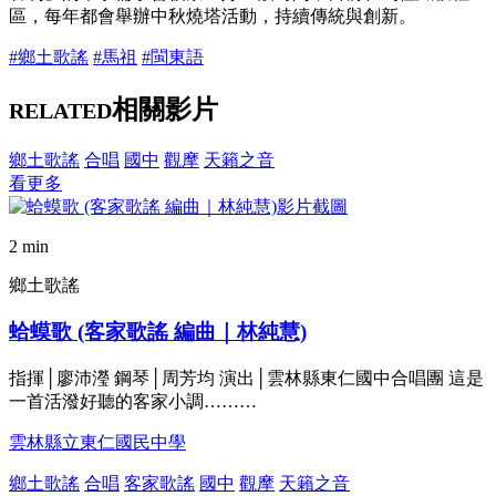
區，每年都會舉辦中秋燒塔活動，持續傳統與創新。
#鄉土歌謠
#馬祖
#閩東語
相關影片
RELATED
鄉土歌謠
合唱
國中
觀摩
天籟之音
看更多
2 min
鄉土歌謠
蛤蟆歌 (客家歌謠 編曲｜林純慧)
指揮│廖沛瀅 鋼琴│周芳均 演出│雲林縣東仁國中合唱團 這是
一首活潑好聽的客家小調………
雲林縣立東仁國民中學
鄉土歌謠
合唱
客家歌謠
國中
觀摩
天籟之音