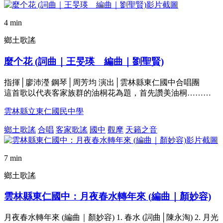
4 min
鄉土歌謠
麼个花 (詞曲｜王旻瑛 編曲｜劉聖賢)
指揮│廖沛瀅 鋼琴│周芳均 演出│雲林縣東仁國中合唱團
這首歌以代表客家族群的油桐花為題，首先讚美油桐………
雲林縣立東仁國民中學
鄉土歌謠
合唱
客家歌謠
國中
觀摩
天籟之音
7 min
鄉土歌謠
雲林縣東仁國中：月夜春水轉年來 (編曲｜顏妙容)
月夜春水轉年來 (編曲｜顏妙容) 1. 春水 (詞曲│陳永淘) 2. 月光