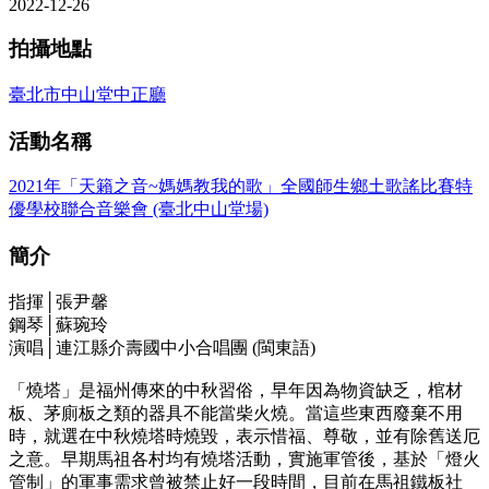
2022-12-26
拍攝地點
臺北市中山堂中正廳
活動名稱
2021年「天籟之音~媽媽教我的歌」全國師生鄉土歌謠比賽特
優學校聯合音樂會 (臺北中山堂場)
簡介
指揮│張尹馨
鋼琴│蘇琬玲
演唱│連江縣介壽國中小合唱團 (閩東語)
「燒塔」是福州傳來的中秋習俗，早年因為物資缺乏，棺材
板、茅廁板之類的器具不能當柴火燒。當這些東西廢棄不用
時，就選在中秋燒塔時燒毀，表示惜福、尊敬，並有除舊送厄
之意。早期馬祖各村均有燒塔活動，實施軍管後，基於「燈火
管制」的軍事需求曾被禁止好一段時間，目前在馬祖鐵板社