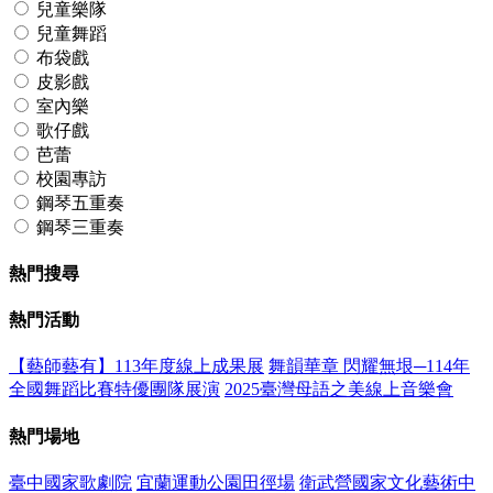
兒童樂隊
兒童舞蹈
布袋戲
皮影戲
室內樂
歌仔戲
芭蕾
校園專訪
鋼琴五重奏
鋼琴三重奏
熱門搜尋
熱門活動
【藝師藝有】113年度線上成果展
舞韻華章 閃耀無垠─114年
全國舞蹈比賽特優團隊展演
2025臺灣母語之美線上音樂會
熱門場地
臺中國家歌劇院
宜蘭運動公園田徑場
衛武營國家文化藝術中