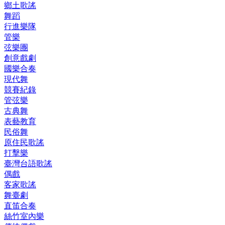
鄉土歌謠
舞蹈
行進樂隊
管樂
弦樂團
創意戲劇
國樂合奏
現代舞
競賽紀錄
管弦樂
古典舞
表藝教育
民俗舞
原住民歌謠
打擊樂
臺灣台語歌謠
偶戲
客家歌謠
舞臺劇
直笛合奏
絲竹室內樂