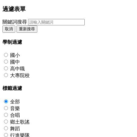
過濾表單
關鍵詞搜尋
取消
重新搜尋
學制過濾
國小
國中
高中職
大專院校
標籤過濾
全部
音樂
合唱
鄉土歌謠
舞蹈
行進樂隊