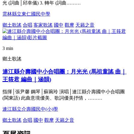
光 (詞曲│邱幸儀) 3. 轉年 (詞曲………
雲林縣立東仁國民中學
鄉土歌謠
合唱
客家歌謠
國中
觀摩
天籟之音
3 min
鄉土歌謠
連江縣介壽國中小合唱團：月光光 (馬祖童謠 曲｜
王筱君 編曲｜涵韻)
指揮│張尹馨 鋼琴│蘇琬玲 演唱│連江縣介壽國中小合唱團
(閩東語) 此曲意境優美、歌詞優美抒情，………
連江縣立介壽國民中(小)學
鄉土歌謠
合唱
國中
觀摩
天籟之音