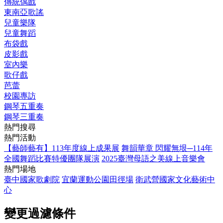
傳統偶戲
東南亞歌謠
兒童樂隊
兒童舞蹈
布袋戲
皮影戲
室內樂
歌仔戲
芭蕾
校園專訪
鋼琴五重奏
鋼琴三重奏
熱門搜尋
熱門活動
【藝師藝有】113年度線上成果展
舞韻華章 閃耀無垠─114年
全國舞蹈比賽特優團隊展演
2025臺灣母語之美線上音樂會
熱門場地
臺中國家歌劇院
宜蘭運動公園田徑場
衛武營國家文化藝術中
心
變更過濾條件