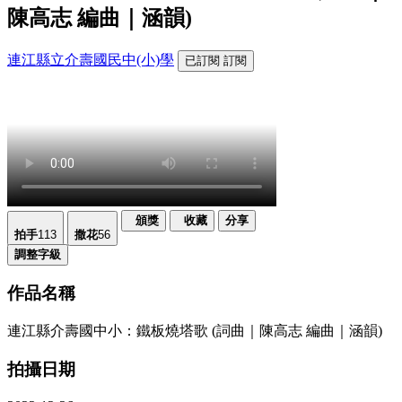
陳高志 編曲｜涵韻)
連江縣立介壽國民中(小)學
已訂閱
訂閱
頒獎
收藏
分享
拍手
113
撒花
56
調整字級
作品名稱
連江縣介壽國中小：鐵板燒塔歌 (詞曲｜陳高志 編曲｜涵韻)
拍攝日期