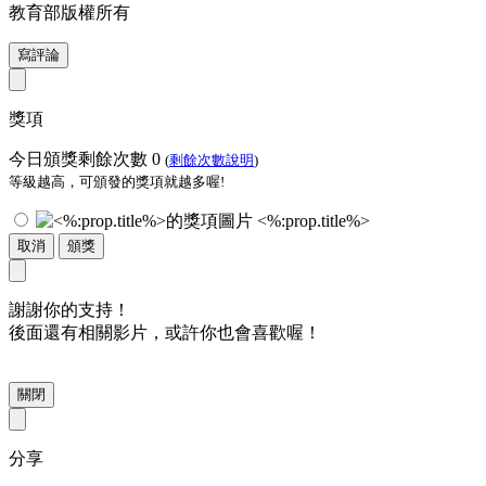
教育部版權所有
寫評論
獎項
今日頒獎剩餘次數
0
(
剩餘次數說明
)
等級越高，可頒發的獎項就越多喔!
<%:prop.title%>
取消
頒獎
謝謝你的支持！
後面還有相關影片，或許你也會喜歡喔！
關閉
分享