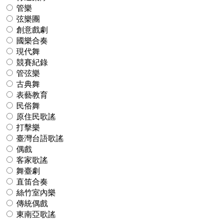
管樂
弦樂團
創意戲劇
國樂合奏
現代舞
競賽紀錄
管弦樂
古典舞
表藝教育
民俗舞
原住民歌謠
打擊樂
臺灣台語歌謠
偶戲
客家歌謠
舞臺劇
直笛合奏
絲竹室內樂
傳統偶戲
東南亞歌謠