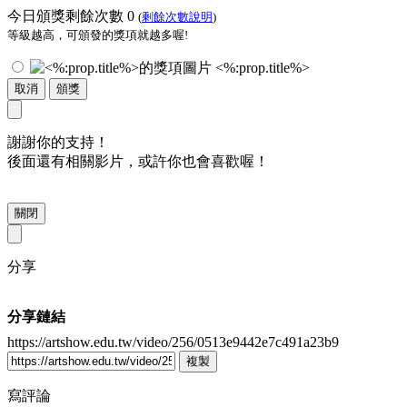
今日頒獎剩餘次數
0
(
剩餘次數說明
)
等級越高，可頒發的獎項就越多喔!
<%:prop.title%>
取消
頒獎
謝謝你的支持！
後面還有相關影片，或許你也會喜歡喔！
關閉
分享
分享鏈結
https://artshow.edu.tw/video/256/0513e9442e7c491a23b9
複製
寫評論