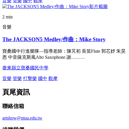
音樂
管樂
國中
觀摩
2 min
音樂
The JACKSON5 Medley/作曲：Mike Story
寶桑國中行進樂隊—指導老師：陳芃初 長笛Flute 郭芯妤 朱昊
恩 中音薩克斯風Alto Saxophone 謝………
臺東縣立寶桑國民中學
音樂
管樂
打擊樂
國中
觀摩
頁尾資訊
聯絡信箱
artshow@ntua.edu.tw