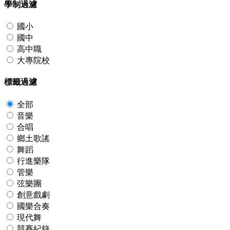
學制過濾
國小
國中
高中職
大專院校
標籤過濾
全部
音樂
合唱
鄉土歌謠
舞蹈
行進樂隊
管樂
弦樂團
創意戲劇
國樂合奏
現代舞
競賽紀錄