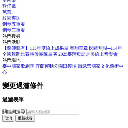
室內樂
歌仔戲
芭蕾
校園專訪
鋼琴五重奏
鋼琴三重奏
熱門搜尋
熱門活動
【藝師藝有】113年度線上成果展
舞韻華章 閃耀無垠─114年
全國舞蹈比賽特優團隊展演
2025臺灣母語之美線上音樂會
熱門場地
臺中國家歌劇院
宜蘭運動公園田徑場
衛武營國家文化藝術中
心
變更過濾條件
過濾表單
關鍵詞搜尋
取消
重新搜尋