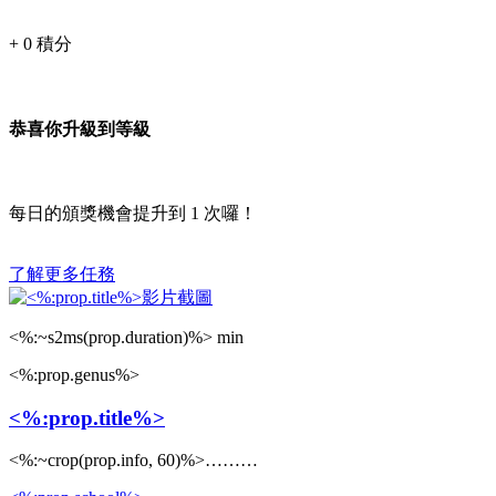
+
0
積分
恭喜你升級到等級
每日的頒獎機會提升到
1
次囉！
了解更多任務
<%:~s2ms(prop.duration)%> min
<%:prop.genus%>
<%:prop.title%>
<%:~crop(prop.info, 60)%>………