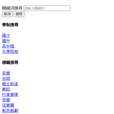
關鍵詞搜尋
取消
搜尋
學制搜尋
國小
國中
高中職
大專院校
標籤搜尋
音樂
合唱
鄉土歌謠
舞蹈
行進樂隊
管樂
弦樂團
創意戲劇