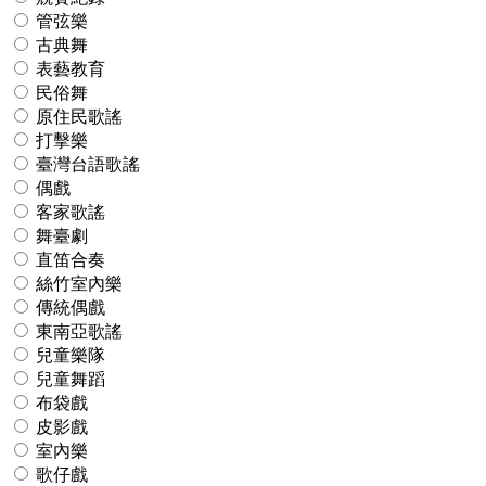
管弦樂
古典舞
表藝教育
民俗舞
原住民歌謠
打擊樂
臺灣台語歌謠
偶戲
客家歌謠
舞臺劇
直笛合奏
絲竹室內樂
傳統偶戲
東南亞歌謠
兒童樂隊
兒童舞蹈
布袋戲
皮影戲
室內樂
歌仔戲