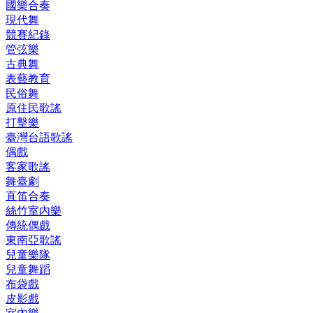
國樂合奏
現代舞
競賽紀錄
管弦樂
古典舞
表藝教育
民俗舞
原住民歌謠
打擊樂
臺灣台語歌謠
偶戲
客家歌謠
舞臺劇
直笛合奏
絲竹室內樂
傳統偶戲
東南亞歌謠
兒童樂隊
兒童舞蹈
布袋戲
皮影戲