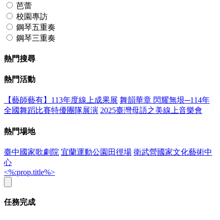
芭蕾
校園專訪
鋼琴五重奏
鋼琴三重奏
熱門搜尋
熱門活動
【藝師藝有】113年度線上成果展
舞韻華章 閃耀無垠─114年
全國舞蹈比賽特優團隊展演
2025臺灣母語之美線上音樂會
熱門場地
臺中國家歌劇院
宜蘭運動公園田徑場
衛武營國家文化藝術中
心
<%:prop.title%>
任務完成