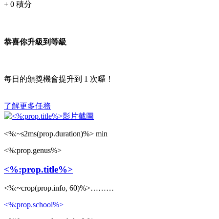
+
0
積分
恭喜你升級到等級
每日的頒獎機會提升到
1
次囉！
了解更多任務
<%:~s2ms(prop.duration)%> min
<%:prop.genus%>
<%:prop.title%>
<%:~crop(prop.info, 60)%>………
<%:prop.school%>