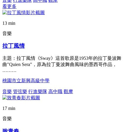
音樂
行進樂隊
高中職
觀摩
看更多
13 min
音樂
拉丁風情
主題：拉丁風情《Sway》這首歌原是1953年的拉丁曼波舞
曲"Quien Sera"，原為拉丁曼波舞曲風味的墨西哥作品，
………
桃園市立新興高級中學
音樂
管弦樂
行進樂隊
高中職
觀摩
17 min
音樂
致青春