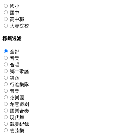
國小
國中
高中職
大專院校
標籤過濾
全部
音樂
合唱
鄉土歌謠
舞蹈
行進樂隊
管樂
弦樂團
創意戲劇
國樂合奏
現代舞
競賽紀錄
管弦樂