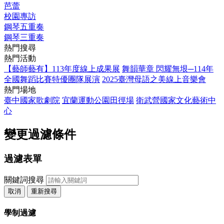
芭蕾
校園專訪
鋼琴五重奏
鋼琴三重奏
熱門搜尋
熱門活動
【藝師藝有】113年度線上成果展
舞韻華章 閃耀無垠─114年
全國舞蹈比賽特優團隊展演
2025臺灣母語之美線上音樂會
熱門場地
臺中國家歌劇院
宜蘭運動公園田徑場
衛武營國家文化藝術中
心
變更過濾條件
過濾表單
關鍵詞搜尋
取消
重新搜尋
學制過濾