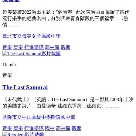
景美樂旗2022演出主題："致青春" 此次表演曲目蒐羅了當代
流行樂手的經典名曲，分別代表青春階段的三個篇章---〈熱
情………
臺北市立景美女子高級中學
音樂
管樂
行進樂隊
高中職
觀摩
16 min
音樂
The Last Samurai
《末代武士》（英語：The Last Samurai）是一部於2003年上映
的美國史詩片，由愛德華·茲維克導演，茲維克、………
基隆市立中山高級中學附設國中部
音樂
管樂
行進樂隊
國中
高中職
觀摩