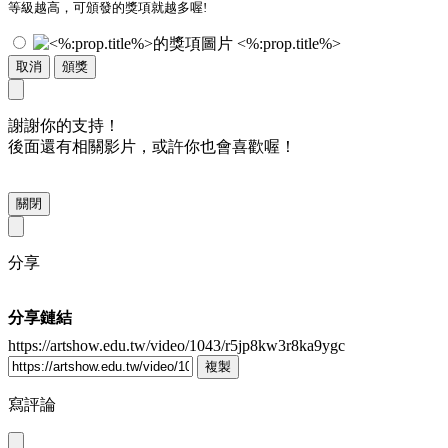
等級越高，可頒發的獎項就越多喔!
<%:prop.title%>
取消
頒獎
謝謝你的支持！
後面還有相關影片，或許你也會喜歡喔！
關閉
分享
分享鏈結
https://artshow.edu.tw/video/1043/r5jp8kw3r8ka9ygc
複製
寫評論