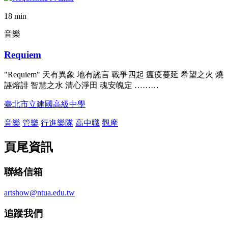
18 min
音樂
Requiem
"Requiem" 天有異象 地有謠言 戰爭四起 瘟疫蔓延 希望之火 燒
誣熔誹 智慧之水 清心淨田 魂安魄定 ………
臺北市立建國高級中學
音樂
管樂
行進樂隊
高中職
觀摩
頁尾資訊
聯絡信箱
artshow@ntua.edu.tw
追蹤我們