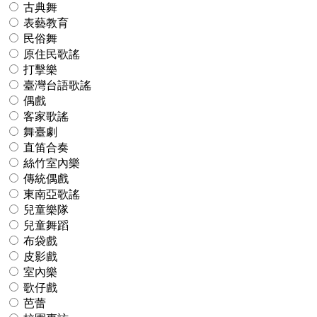
古典舞
表藝教育
民俗舞
原住民歌謠
打擊樂
臺灣台語歌謠
偶戲
客家歌謠
舞臺劇
直笛合奏
絲竹室內樂
傳統偶戲
東南亞歌謠
兒童樂隊
兒童舞蹈
布袋戲
皮影戲
室內樂
歌仔戲
芭蕾