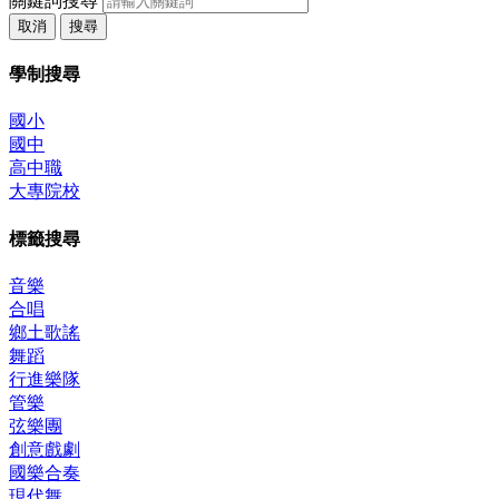
關鍵詞搜尋
取消
搜尋
學制搜尋
國小
國中
高中職
大專院校
標籤搜尋
音樂
合唱
鄉土歌謠
舞蹈
行進樂隊
管樂
弦樂團
創意戲劇
國樂合奏
現代舞