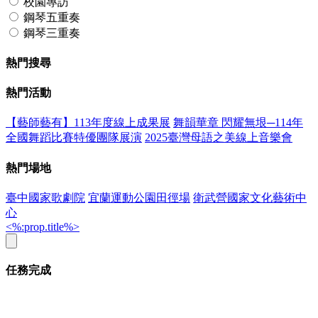
校園專訪
鋼琴五重奏
鋼琴三重奏
熱門搜尋
熱門活動
【藝師藝有】113年度線上成果展
舞韻華章 閃耀無垠─114年
全國舞蹈比賽特優團隊展演
2025臺灣母語之美線上音樂會
熱門場地
臺中國家歌劇院
宜蘭運動公園田徑場
衛武營國家文化藝術中
心
<%:prop.title%>
任務完成