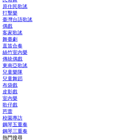
原住民歌謠
打擊樂
臺灣台語歌謠
偶戲
客家歌謠
舞臺劇
直笛合奏
絲竹室內樂
傳統偶戲
東南亞歌謠
兒童樂隊
兒童舞蹈
布袋戲
皮影戲
室內樂
歌仔戲
芭蕾
校園專訪
鋼琴五重奏
鋼琴三重奏
熱門搜尋