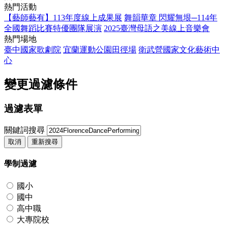
熱門活動
【藝師藝有】113年度線上成果展
舞韻華章 閃耀無垠─114年
全國舞蹈比賽特優團隊展演
2025臺灣母語之美線上音樂會
熱門場地
臺中國家歌劇院
宜蘭運動公園田徑場
衛武營國家文化藝術中
心
變更過濾條件
過濾表單
關鍵詞搜尋
取消
重新搜尋
學制過濾
國小
國中
高中職
大專院校