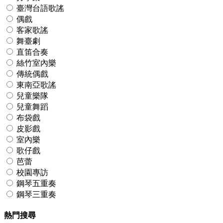
臺灣台語歌謠
偶戲
客家歌謠
舞臺劇
直笛合奏
絲竹室內樂
傳統偶戲
東南亞歌謠
兒童樂隊
兒童舞蹈
布袋戲
皮影戲
室內樂
歌仔戲
芭蕾
校園專訪
鋼琴五重奏
鋼琴三重奏
熱門搜尋