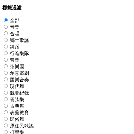
標籤過濾
全部
音樂
合唱
鄉土歌謠
舞蹈
行進樂隊
管樂
弦樂團
創意戲劇
國樂合奏
現代舞
競賽紀錄
管弦樂
古典舞
表藝教育
民俗舞
原住民歌謠
打擊樂