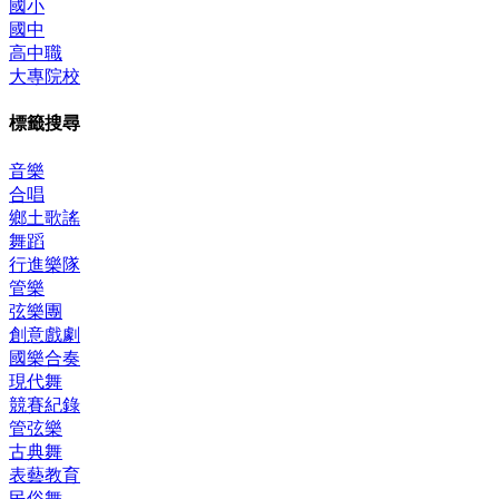
國小
國中
高中職
大專院校
標籤搜尋
音樂
合唱
鄉土歌謠
舞蹈
行進樂隊
管樂
弦樂團
創意戲劇
國樂合奏
現代舞
競賽紀錄
管弦樂
古典舞
表藝教育
民俗舞