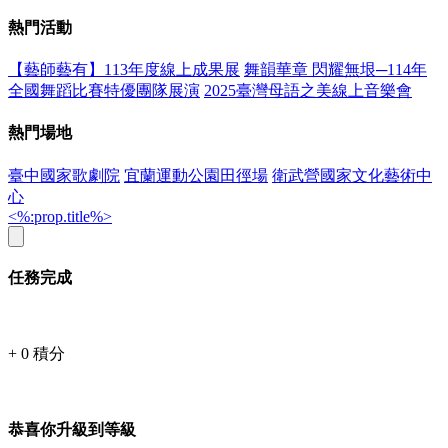
熱門活動
【藝師藝有】113年度線上成果展
舞韻華章 閃耀無垠─114年
全國舞蹈比賽特優團隊展演
2025臺灣母語之美線上音樂會
熱門場地
臺中國家歌劇院
宜蘭運動公園田徑場
衛武營國家文化藝術中
心
<%:prop.title%>
任務完成
+
0
積分
恭喜你升級到等級