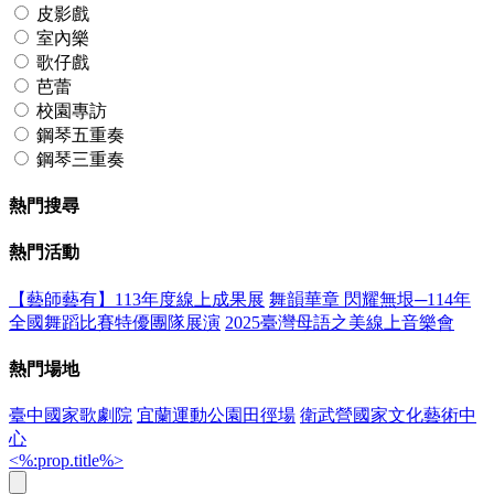
皮影戲
室內樂
歌仔戲
芭蕾
校園專訪
鋼琴五重奏
鋼琴三重奏
熱門搜尋
熱門活動
【藝師藝有】113年度線上成果展
舞韻華章 閃耀無垠─114年
全國舞蹈比賽特優團隊展演
2025臺灣母語之美線上音樂會
熱門場地
臺中國家歌劇院
宜蘭運動公園田徑場
衛武營國家文化藝術中
心
<%:prop.title%>