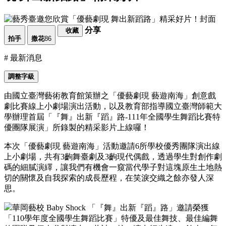
分享
收藏
拍手
撒花
86
# 最新消息
調整字級
由國立臺灣藝術教育館策辦之「優藝劇現 藝遊南海」創意戲
劇比賽線上小劇場演出活動，以及教育部指導國立臺灣師範大
學辦理首屆「『舞』出新『蹈』路-111年全國學生舞蹈比賽特
優團隊展演」所錄製的精采影片上線囉！
本次「優藝劇現 藝遊南海」活動邀請6所學校優秀團隊演出線
上小劇場，共有3齣舞臺劇及3齣現代偶戲，透過學生對創作劇
碼的細膩演繹，讓我們有機會一窺當代學子對這塊原生土地熱
切的關懷及自我探索的成長歷程，在笑淚交織之餘亦發人深
思。
華岡藝校 Baby Shock
「『舞』出新『蹈』路」邀請榮獲
「110學年度全國學生舞蹈比賽」特優及最佳舞技、最佳編舞