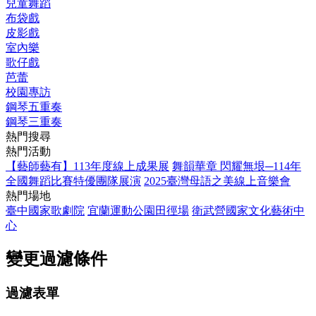
兒童舞蹈
布袋戲
皮影戲
室內樂
歌仔戲
芭蕾
校園專訪
鋼琴五重奏
鋼琴三重奏
熱門搜尋
熱門活動
【藝師藝有】113年度線上成果展
舞韻華章 閃耀無垠─114年
全國舞蹈比賽特優團隊展演
2025臺灣母語之美線上音樂會
熱門場地
臺中國家歌劇院
宜蘭運動公園田徑場
衛武營國家文化藝術中
心
變更過濾條件
過濾表單