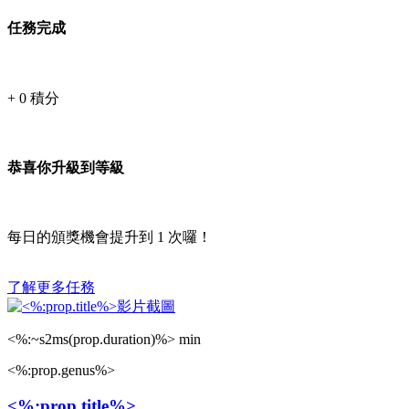
任務完成
+
0
積分
恭喜你升級到等級
每日的頒獎機會提升到
1
次囉！
了解更多任務
<%:~s2ms(prop.duration)%> min
<%:prop.genus%>
<%:prop.title%>