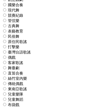
國樂合奏
現代舞
競賽紀錄
管弦樂
古典舞
表藝教育
民俗舞
原住民歌謠
打擊樂
臺灣台語歌謠
偶戲
客家歌謠
舞臺劇
直笛合奏
絲竹室內樂
傳統偶戲
東南亞歌謠
兒童樂隊
兒童舞蹈
布袋戲