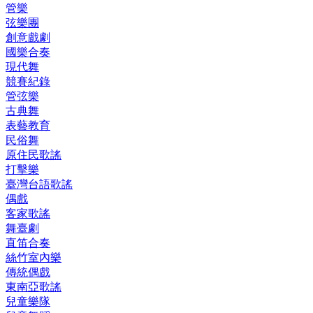
管樂
弦樂團
創意戲劇
國樂合奏
現代舞
競賽紀錄
管弦樂
古典舞
表藝教育
民俗舞
原住民歌謠
打擊樂
臺灣台語歌謠
偶戲
客家歌謠
舞臺劇
直笛合奏
絲竹室內樂
傳統偶戲
東南亞歌謠
兒童樂隊