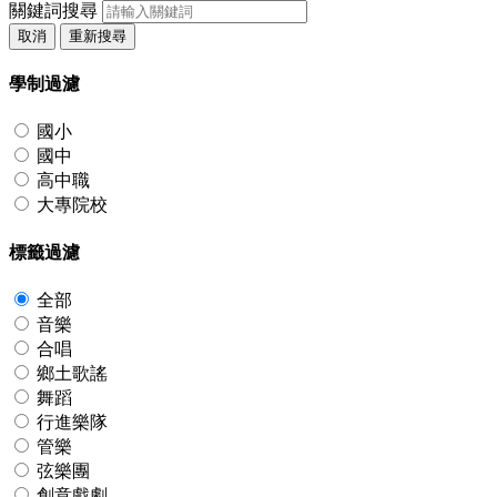
關鍵詞搜尋
取消
重新搜尋
學制過濾
國小
國中
高中職
大專院校
標籤過濾
全部
音樂
合唱
鄉土歌謠
舞蹈
行進樂隊
管樂
弦樂團
創意戲劇