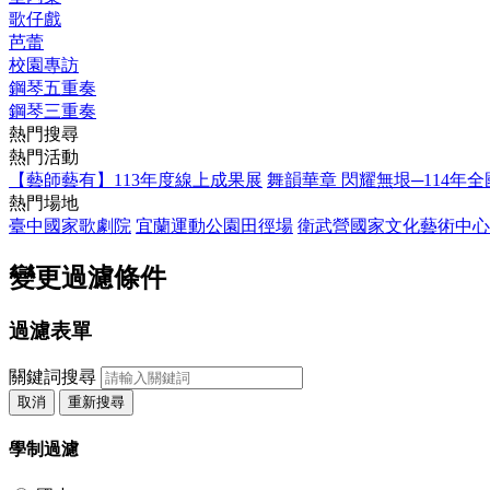
歌仔戲
芭蕾
校園專訪
鋼琴五重奏
鋼琴三重奏
熱門搜尋
熱門活動
【藝師藝有】113年度線上成果展
舞韻華章 閃耀無垠─114年
熱門場地
臺中國家歌劇院
宜蘭運動公園田徑場
衛武營國家文化藝術中心
變更過濾條件
過濾表單
關鍵詞搜尋
取消
重新搜尋
學制過濾