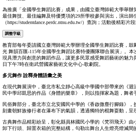
為推廣「全國學生舞蹈比賽」成果，由國立臺灣師範大學舉辦第
最佳舞技、最佳編舞及特優獎項的29所學校參與演出，演出師
（https://studentdance.perdc.ntnu.edu.tw/）查詢；活動
調整字級
教育部每年委請國立臺灣師範大學辦理全國學生舞蹈比賽，鼓
光 舞韻百匯-115年全國學生舞蹈比賽特優團隊聯合展演」。本
現具潛力與創意的舞蹈作品，讓更多民眾感受舞蹈藝術的魅力與活
日下午7時在衛武營國家藝術文化中心-歌劇院。
多元舞作 詮釋身體語彙之美
在現代舞展演中，臺北市私立靜心高級中學國中部帶來的《迴
民中學邱凱思的作品《身體的樂章》，則以指揮家為題，舞者
民俗舞部分，臺北市立北安國民中學的《香啟微塵行腳錄》，
刻畫朝鮮族修行者在瀑布下的氣韻，透過獨特的棍舞耍動，呈
古典舞作品精彩紛呈，彰化縣員林國民小學的《梵羽飛天》由
卸下行頭、歸置衣箱的完整結構，勾勒出舞台人生燈亮燈滅間