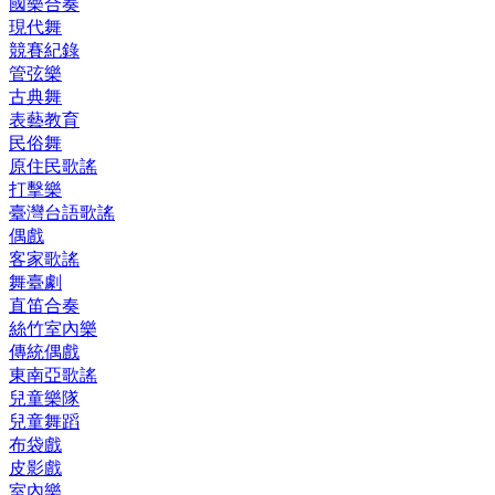
國樂合奏
現代舞
競賽紀錄
管弦樂
古典舞
表藝教育
民俗舞
原住民歌謠
打擊樂
臺灣台語歌謠
偶戲
客家歌謠
舞臺劇
直笛合奏
絲竹室內樂
傳統偶戲
東南亞歌謠
兒童樂隊
兒童舞蹈
布袋戲
皮影戲
室內樂