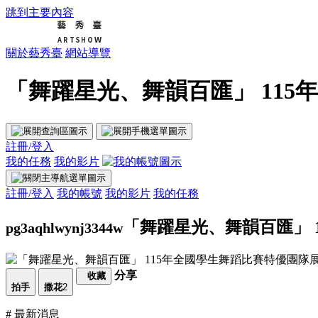
跳到主要內容
關於藝秀臺
網站導覽
「舞躍星光、舞韻百匯」 115
註冊/登入
我的任務
我的影片
註冊/登入
我的帳號
我的影片
我的任務
「舞躍星光、舞韻百匯」 
pg3aqhlwynj3344w
分享
收藏
拍手
撒花
2
# 最新消息