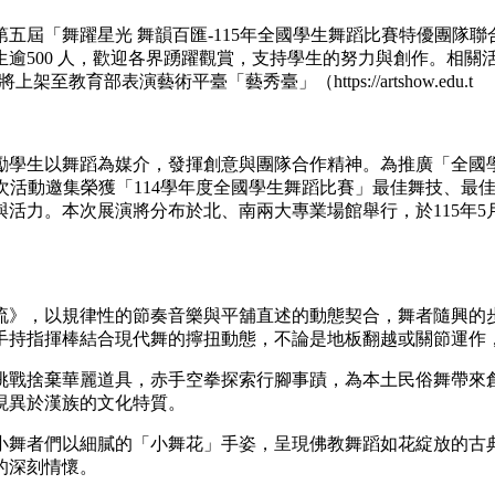
五屆「舞躍星光 舞韻百匯-115年全國學生舞蹈比賽特優團隊聯
生逾500 人，歡迎各界踴躍觀賞，支持學生的努力與創作。相
後精彩片段將上架至教育部表演藝術平臺「藝秀臺」（https://artshow.edu.t
勵學生以舞蹈為媒介，發揮創意與團隊合作精神。為推廣「全國
次活動邀集榮獲「114學年度全國學生舞蹈比賽」最佳舞技、最佳
力。本次展演將分布於北、南兩大專業場館舉行，於115年5月2
流》，以規律性的節奏音樂與平舖直述的動態契合，舞者隨興的
手持指揮棒結合現代舞的擰扭動態，不論是地板翻越或關節運作
挑戰捨棄華麗道具，赤手空拳探索行腳事蹟，為本土民俗舞帶來
現異於漢族的文化特質。
小舞者們以細膩的「小舞花」手姿，呈現佛教舞蹈如花綻放的古
的深刻情懷。