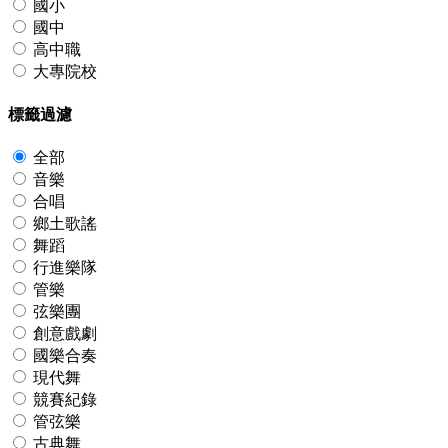
國小
國中
高中職
大專院校
標籤過濾
全部
音樂
合唱
鄉土歌謠
舞蹈
行進樂隊
管樂
弦樂團
創意戲劇
國樂合奏
現代舞
競賽紀錄
管弦樂
古典舞