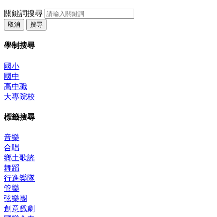
關鍵詞搜尋
取消
搜尋
學制搜尋
國小
國中
高中職
大專院校
標籤搜尋
音樂
合唱
鄉土歌謠
舞蹈
行進樂隊
管樂
弦樂團
創意戲劇