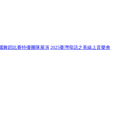
全國舞蹈比賽特優團隊展演
2025臺灣母語之美線上音樂會