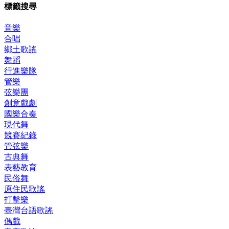
標籤搜尋
音樂
合唱
鄉土歌謠
舞蹈
行進樂隊
管樂
弦樂團
創意戲劇
國樂合奏
現代舞
競賽紀錄
管弦樂
古典舞
表藝教育
民俗舞
原住民歌謠
打擊樂
臺灣台語歌謠
偶戲