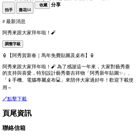
分享
收藏
拍手
撒花
64
# 最新消息
阿秀來跟大家拜年啦！🧨
調整字級
🏮【阿秀賀新春｜馬年免費貼圖及桌布】🏮
阿秀來跟大家拜年啦！🧨 為了感謝這一年來，大家對藝秀臺
的支持與喜愛，特別設計藝秀臺吉祥物「阿秀新年貼圖✨」、
「📱手機、電腦專屬桌布💻」來陪伴大家過好年！歡迎下載使
用～
🔗點擊下載
頁尾資訊
聯絡信箱