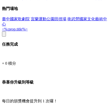
熱門場地
臺中國家歌劇院
宜蘭運動公園田徑場
衛武營國家文化藝術中
心
<%:prop.title%>
任務完成
+
0
積分
恭喜你升級到等級
每日的頒獎機會提升到
1
次囉！