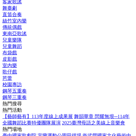
客家歌謠
舞臺劇
直笛合奏
絲竹室內樂
傳統偶戲
東南亞歌謠
兒童樂隊
兒童舞蹈
布袋戲
皮影戲
室內樂
歌仔戲
芭蕾
校園專訪
鋼琴五重奏
鋼琴三重奏
熱門搜尋
熱門活動
【藝師藝有】113年度線上成果展
舞韻華章 閃耀無垠─114年
全國舞蹈比賽特優團隊展演
2025臺灣母語之美線上音樂會
熱門場地
臺中國家歌劇院
宜蘭運動公園田徑場
衛武營國家文化藝術中