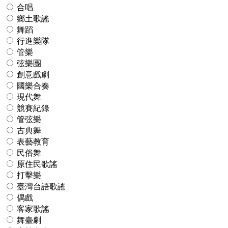
合唱
鄉土歌謠
舞蹈
行進樂隊
管樂
弦樂團
創意戲劇
國樂合奏
現代舞
競賽紀錄
管弦樂
古典舞
表藝教育
民俗舞
原住民歌謠
打擊樂
臺灣台語歌謠
偶戲
客家歌謠
舞臺劇