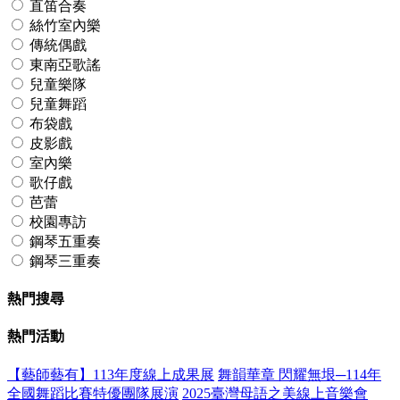
直笛合奏
絲竹室內樂
傳統偶戲
東南亞歌謠
兒童樂隊
兒童舞蹈
布袋戲
皮影戲
室內樂
歌仔戲
芭蕾
校園專訪
鋼琴五重奏
鋼琴三重奏
熱門搜尋
熱門活動
【藝師藝有】113年度線上成果展
舞韻華章 閃耀無垠─114年
全國舞蹈比賽特優團隊展演
2025臺灣母語之美線上音樂會