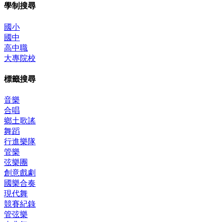
學制搜尋
國小
國中
高中職
大專院校
標籤搜尋
音樂
合唱
鄉土歌謠
舞蹈
行進樂隊
管樂
弦樂團
創意戲劇
國樂合奏
現代舞
競賽紀錄
管弦樂