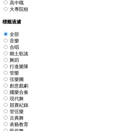
高中職
大專院校
標籤過濾
全部
音樂
合唱
鄉土歌謠
舞蹈
行進樂隊
管樂
弦樂團
創意戲劇
國樂合奏
現代舞
競賽紀錄
管弦樂
古典舞
表藝教育
民俗舞