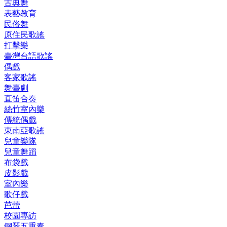
古典舞
表藝教育
民俗舞
原住民歌謠
打擊樂
臺灣台語歌謠
偶戲
客家歌謠
舞臺劇
直笛合奏
絲竹室內樂
傳統偶戲
東南亞歌謠
兒童樂隊
兒童舞蹈
布袋戲
皮影戲
室內樂
歌仔戲
芭蕾
校園專訪
鋼琴五重奏