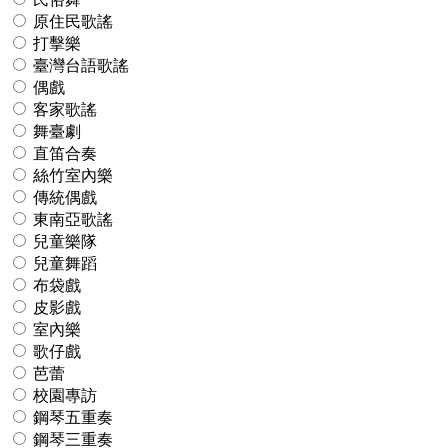
原住民歌謠
打擊樂
臺灣台語歌謠
偶戲
客家歌謠
舞臺劇
直笛合奏
絲竹室內樂
傳統偶戲
東南亞歌謠
兒童樂隊
兒童舞蹈
布袋戲
皮影戲
室內樂
歌仔戲
芭蕾
校園專訪
鋼琴五重奏
鋼琴三重奏