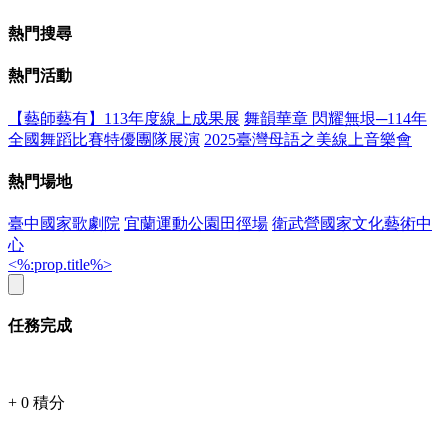
熱門搜尋
熱門活動
【藝師藝有】113年度線上成果展
舞韻華章 閃耀無垠─114年
全國舞蹈比賽特優團隊展演
2025臺灣母語之美線上音樂會
熱門場地
臺中國家歌劇院
宜蘭運動公園田徑場
衛武營國家文化藝術中
心
<%:prop.title%>
任務完成
+
0
積分