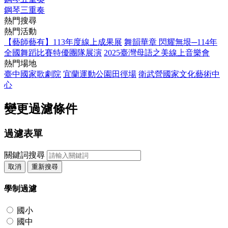
鋼琴三重奏
熱門搜尋
熱門活動
【藝師藝有】113年度線上成果展
舞韻華章 閃耀無垠─114年
全國舞蹈比賽特優團隊展演
2025臺灣母語之美線上音樂會
熱門場地
臺中國家歌劇院
宜蘭運動公園田徑場
衛武營國家文化藝術中
心
變更過濾條件
過濾表單
關鍵詞搜尋
取消
重新搜尋
學制過濾
國小
國中