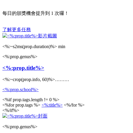
每日的頒獎機會提升到
1
次囉！
了解更多任務
<%:~s2ms(prop.duration)%> min
<%:prop.genus%>
<%:prop.title%>
<%:~crop(prop.info, 60)%>………
<%:prop.school%>
<%if prop.tags.length != 0 %>
<%for prop.tags %>
<%:title%>
<%/for %>
<%/if%>
<%:prop.genus%>