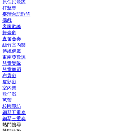
原住民歌謠
打擊樂
臺灣台語歌謠
偶戲
客家歌謠
舞臺劇
直笛合奏
絲竹室內樂
傳統偶戲
東南亞歌謠
兒童樂隊
兒童舞蹈
布袋戲
皮影戲
室內樂
歌仔戲
芭蕾
校園專訪
鋼琴五重奏
鋼琴三重奏
熱門搜尋
熱門活動