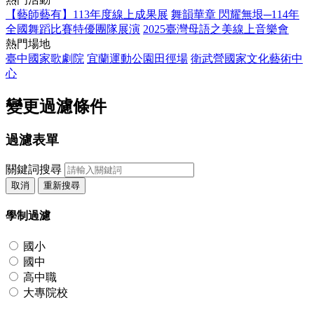
【藝師藝有】113年度線上成果展
舞韻華章 閃耀無垠─114年
全國舞蹈比賽特優團隊展演
2025臺灣母語之美線上音樂會
熱門場地
臺中國家歌劇院
宜蘭運動公園田徑場
衛武營國家文化藝術中
心
變更過濾條件
過濾表單
關鍵詞搜尋
取消
重新搜尋
學制過濾
國小
國中
高中職
大專院校