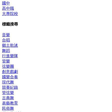
國中
高中職
大專院校
標籤搜尋
音樂
合唱
鄉土歌謠
舞蹈
行進樂隊
管樂
弦樂團
創意戲劇
國樂合奏
現代舞
競賽紀錄
管弦樂
古典舞
表藝教育
民俗舞