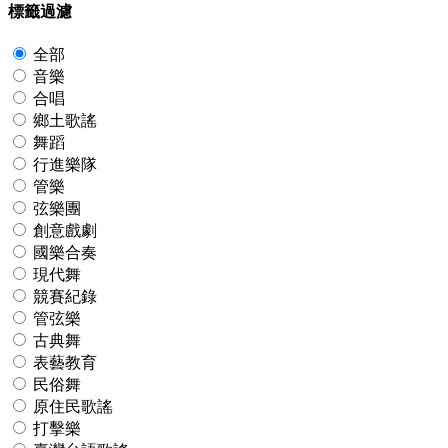
標籤過濾
全部
音樂
合唱
鄉土歌謠
舞蹈
行進樂隊
管樂
弦樂團
創意戲劇
國樂合奏
現代舞
競賽紀錄
管弦樂
古典舞
表藝教育
民俗舞
原住民歌謠
打擊樂