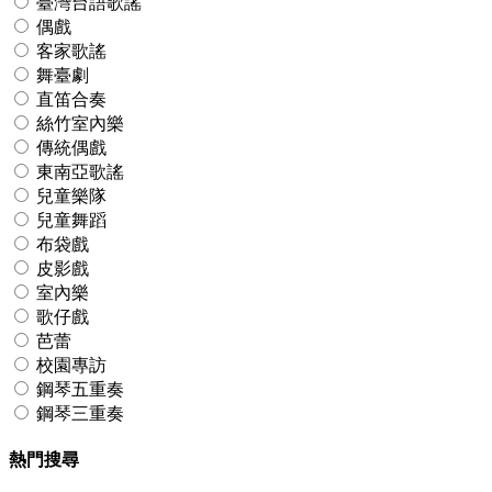
臺灣台語歌謠
偶戲
客家歌謠
舞臺劇
直笛合奏
絲竹室內樂
傳統偶戲
東南亞歌謠
兒童樂隊
兒童舞蹈
布袋戲
皮影戲
室內樂
歌仔戲
芭蕾
校園專訪
鋼琴五重奏
鋼琴三重奏
熱門搜尋