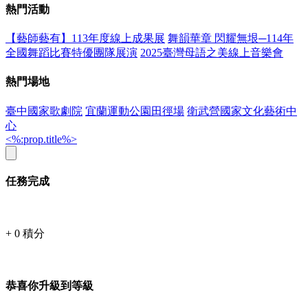
熱門活動
【藝師藝有】113年度線上成果展
舞韻華章 閃耀無垠─114年
全國舞蹈比賽特優團隊展演
2025臺灣母語之美線上音樂會
熱門場地
臺中國家歌劇院
宜蘭運動公園田徑場
衛武營國家文化藝術中
心
<%:prop.title%>
任務完成
+
0
積分
恭喜你升級到等級