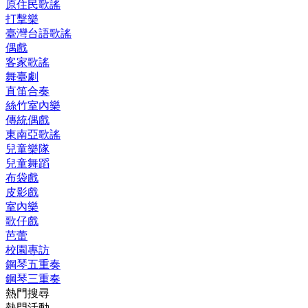
原住民歌謠
打擊樂
臺灣台語歌謠
偶戲
客家歌謠
舞臺劇
直笛合奏
絲竹室內樂
傳統偶戲
東南亞歌謠
兒童樂隊
兒童舞蹈
布袋戲
皮影戲
室內樂
歌仔戲
芭蕾
校園專訪
鋼琴五重奏
鋼琴三重奏
熱門搜尋
熱門活動