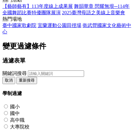
【藝師藝有】113年度線上成果展
舞韻華章 閃耀無垠─114年
全國舞蹈比賽特優團隊展演
2025臺灣母語之美線上音樂會
熱門場地
臺中國家歌劇院
宜蘭運動公園田徑場
衛武營國家文化藝術中
心
變更過濾條件
過濾表單
關鍵詞搜尋
取消
重新搜尋
學制過濾
國小
國中
高中職
大專院校