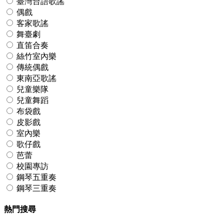
臺灣台語歌謠
偶戲
客家歌謠
舞臺劇
直笛合奏
絲竹室內樂
傳統偶戲
東南亞歌謠
兒童樂隊
兒童舞蹈
布袋戲
皮影戲
室內樂
歌仔戲
芭蕾
校園專訪
鋼琴五重奏
鋼琴三重奏
熱門搜尋