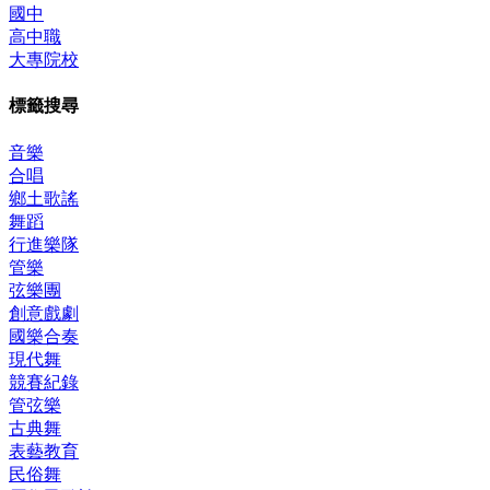
國中
高中職
大專院校
標籤搜尋
音樂
合唱
鄉土歌謠
舞蹈
行進樂隊
管樂
弦樂團
創意戲劇
國樂合奏
現代舞
競賽紀錄
管弦樂
古典舞
表藝教育
民俗舞