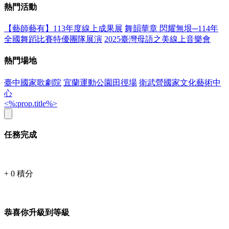
熱門活動
【藝師藝有】113年度線上成果展
舞韻華章 閃耀無垠─114年
全國舞蹈比賽特優團隊展演
2025臺灣母語之美線上音樂會
熱門場地
臺中國家歌劇院
宜蘭運動公園田徑場
衛武營國家文化藝術中
心
<%:prop.title%>
任務完成
+
0
積分
恭喜你升級到等級