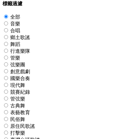
標籤過濾
全部
音樂
合唱
鄉土歌謠
舞蹈
行進樂隊
管樂
弦樂團
創意戲劇
國樂合奏
現代舞
競賽紀錄
管弦樂
古典舞
表藝教育
民俗舞
原住民歌謠
打擊樂