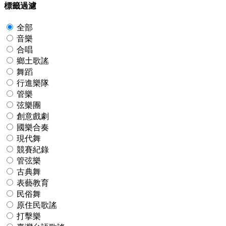
標籤過濾
全部
音樂
合唱
鄉土歌謠
舞蹈
行進樂隊
管樂
弦樂團
創意戲劇
國樂合奏
現代舞
競賽紀錄
管弦樂
古典舞
表藝教育
民俗舞
原住民歌謠
打擊樂