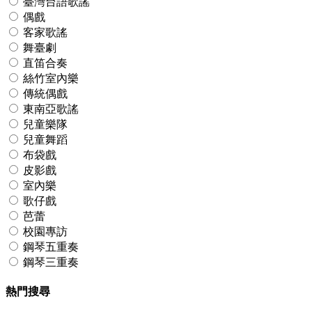
臺灣台語歌謠
偶戲
客家歌謠
舞臺劇
直笛合奏
絲竹室內樂
傳統偶戲
東南亞歌謠
兒童樂隊
兒童舞蹈
布袋戲
皮影戲
室內樂
歌仔戲
芭蕾
校園專訪
鋼琴五重奏
鋼琴三重奏
熱門搜尋