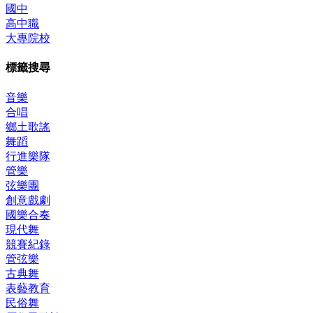
國中
高中職
大專院校
標籤搜尋
音樂
合唱
鄉土歌謠
舞蹈
行進樂隊
管樂
弦樂團
創意戲劇
國樂合奏
現代舞
競賽紀錄
管弦樂
古典舞
表藝教育
民俗舞