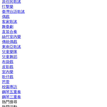
原住民歌謠
打擊樂
臺灣台語歌謠
偶戲
客家歌謠
舞臺劇
直笛合奏
絲竹室內樂
傳統偶戲
東南亞歌謠
兒童樂隊
兒童舞蹈
布袋戲
皮影戲
室內樂
歌仔戲
芭蕾
校園專訪
鋼琴五重奏
鋼琴三重奏
熱門搜尋
熱門活動