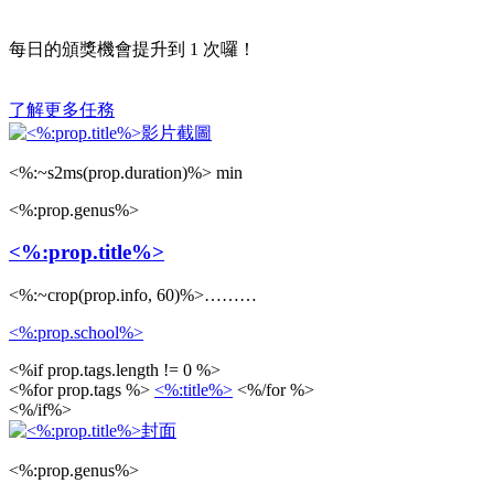
每日的頒獎機會提升到
1
次囉！
了解更多任務
<%:~s2ms(prop.duration)%> min
<%:prop.genus%>
<%:prop.title%>
<%:~crop(prop.info, 60)%>………
<%:prop.school%>
<%if prop.tags.length != 0 %>
<%for prop.tags %>
<%:title%>
<%/for %>
<%/if%>
<%:prop.genus%>