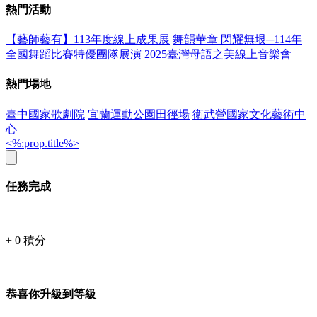
熱門活動
【藝師藝有】113年度線上成果展
舞韻華章 閃耀無垠─114年
全國舞蹈比賽特優團隊展演
2025臺灣母語之美線上音樂會
熱門場地
臺中國家歌劇院
宜蘭運動公園田徑場
衛武營國家文化藝術中
心
<%:prop.title%>
任務完成
+
0
積分
恭喜你升級到等級