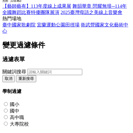
【藝師藝有】113年度線上成果展
舞韻華章 閃耀無垠─114年
全國舞蹈比賽特優團隊展演
2025臺灣母語之美線上音樂會
熱門場地
臺中國家歌劇院
宜蘭運動公園田徑場
衛武營國家文化藝術中
心
變更過濾條件
過濾表單
關鍵詞搜尋
取消
重新搜尋
學制過濾
國小
國中
高中職
大專院校