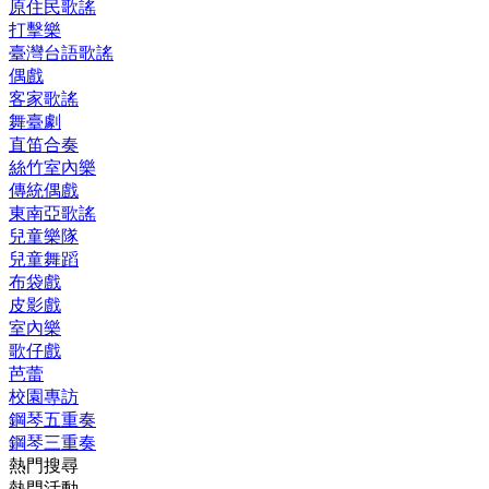
原住民歌謠
打擊樂
臺灣台語歌謠
偶戲
客家歌謠
舞臺劇
直笛合奏
絲竹室內樂
傳統偶戲
東南亞歌謠
兒童樂隊
兒童舞蹈
布袋戲
皮影戲
室內樂
歌仔戲
芭蕾
校園專訪
鋼琴五重奏
鋼琴三重奏
熱門搜尋
熱門活動