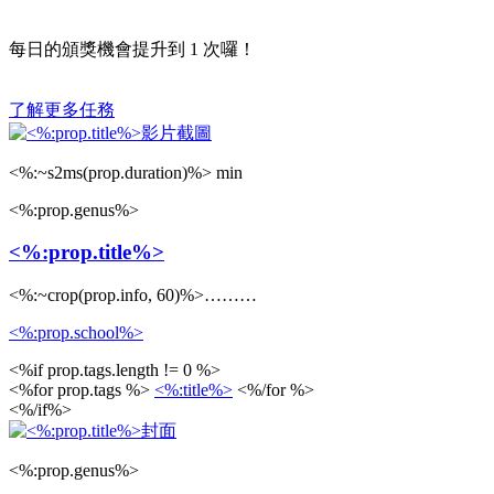
每日的頒獎機會提升到
1
次囉！
了解更多任務
<%:~s2ms(prop.duration)%> min
<%:prop.genus%>
<%:prop.title%>
<%:~crop(prop.info, 60)%>………
<%:prop.school%>
<%if prop.tags.length != 0 %>
<%for prop.tags %>
<%:title%>
<%/for %>
<%/if%>
<%:prop.genus%>