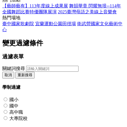
【藝師藝有】113年度線上成果展
舞韻華章 閃耀無垠─114年
全國舞蹈比賽特優團隊展演
2025臺灣母語之美線上音樂會
熱門場地
臺中國家歌劇院
宜蘭運動公園田徑場
衛武營國家文化藝術中
心
變更過濾條件
過濾表單
關鍵詞搜尋
取消
重新搜尋
學制過濾
國小
國中
高中職
大專院校