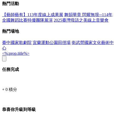
熱門活動
【藝師藝有】113年度線上成果展
舞韻華章 閃耀無垠─114年
全國舞蹈比賽特優團隊展演
2025臺灣母語之美線上音樂會
熱門場地
臺中國家歌劇院
宜蘭運動公園田徑場
衛武營國家文化藝術中
心
<%:prop.title%>
任務完成
+
0
積分
恭喜你升級到等級