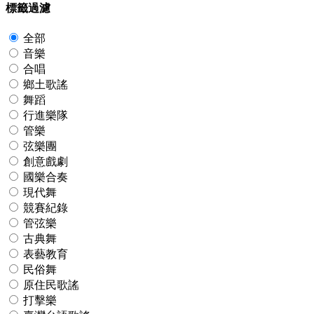
標籤過濾
全部
音樂
合唱
鄉土歌謠
舞蹈
行進樂隊
管樂
弦樂團
創意戲劇
國樂合奏
現代舞
競賽紀錄
管弦樂
古典舞
表藝教育
民俗舞
原住民歌謠
打擊樂