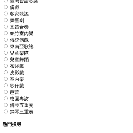
臺灣台語歌謠
偶戲
客家歌謠
舞臺劇
直笛合奏
絲竹室內樂
傳統偶戲
東南亞歌謠
兒童樂隊
兒童舞蹈
布袋戲
皮影戲
室內樂
歌仔戲
芭蕾
校園專訪
鋼琴五重奏
鋼琴三重奏
熱門搜尋