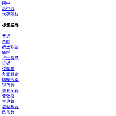
國中
高中職
大專院校
標籤搜尋
音樂
合唱
鄉土歌謠
舞蹈
行進樂隊
管樂
弦樂團
創意戲劇
國樂合奏
現代舞
競賽紀錄
管弦樂
古典舞
表藝教育
民俗舞