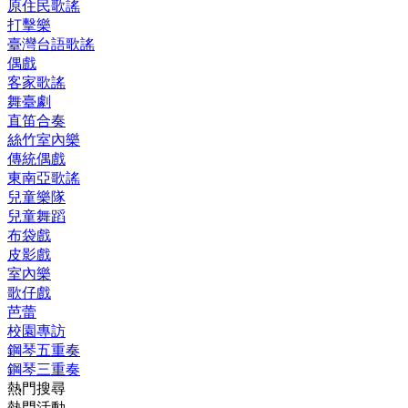
原住民歌謠
打擊樂
臺灣台語歌謠
偶戲
客家歌謠
舞臺劇
直笛合奏
絲竹室內樂
傳統偶戲
東南亞歌謠
兒童樂隊
兒童舞蹈
布袋戲
皮影戲
室內樂
歌仔戲
芭蕾
校園專訪
鋼琴五重奏
鋼琴三重奏
熱門搜尋
熱門活動