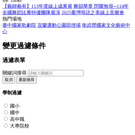
【藝師藝有】113年度線上成果展
舞韻華章 閃耀無垠─114年
全國舞蹈比賽特優團隊展演
2025臺灣母語之美線上音樂會
熱門場地
臺中國家歌劇院
宜蘭運動公園田徑場
衛武營國家文化藝術中
心
變更過濾條件
過濾表單
關鍵詞搜尋
取消
重新搜尋
學制過濾
國小
國中
高中職
大專院校