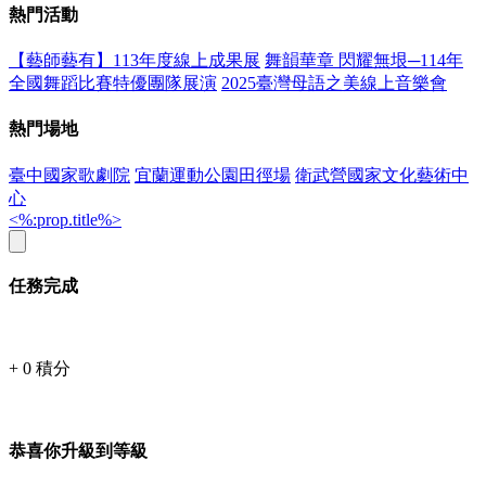
熱門活動
【藝師藝有】113年度線上成果展
舞韻華章 閃耀無垠─114年
全國舞蹈比賽特優團隊展演
2025臺灣母語之美線上音樂會
熱門場地
臺中國家歌劇院
宜蘭運動公園田徑場
衛武營國家文化藝術中
心
<%:prop.title%>
任務完成
+
0
積分
恭喜你升級到等級