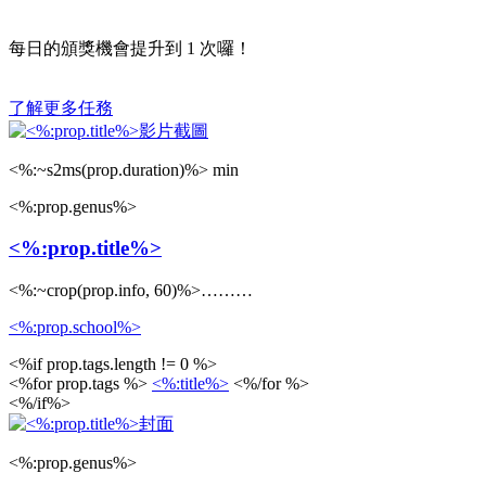
每日的頒獎機會提升到
1
次囉！
了解更多任務
<%:~s2ms(prop.duration)%> min
<%:prop.genus%>
<%:prop.title%>
<%:~crop(prop.info, 60)%>………
<%:prop.school%>
<%if prop.tags.length != 0 %>
<%for prop.tags %>
<%:title%>
<%/for %>
<%/if%>
<%:prop.genus%>