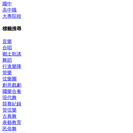
國中
高中職
大專院校
標籤搜尋
音樂
合唱
鄉土歌謠
舞蹈
行進樂隊
管樂
弦樂團
創意戲劇
國樂合奏
現代舞
競賽紀錄
管弦樂
古典舞
表藝教育
民俗舞