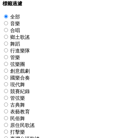
標籤過濾
全部
音樂
合唱
鄉土歌謠
舞蹈
行進樂隊
管樂
弦樂團
創意戲劇
國樂合奏
現代舞
競賽紀錄
管弦樂
古典舞
表藝教育
民俗舞
原住民歌謠
打擊樂