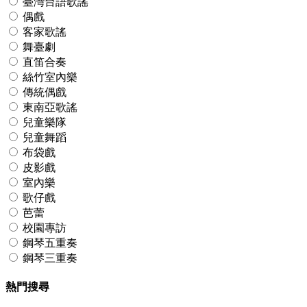
臺灣台語歌謠
偶戲
客家歌謠
舞臺劇
直笛合奏
絲竹室內樂
傳統偶戲
東南亞歌謠
兒童樂隊
兒童舞蹈
布袋戲
皮影戲
室內樂
歌仔戲
芭蕾
校園專訪
鋼琴五重奏
鋼琴三重奏
熱門搜尋