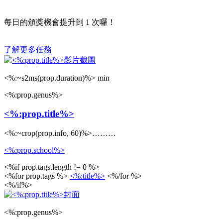
每日的頒獎機會提升到
1
次囉！
了解更多任務
<%:~s2ms(prop.duration)%> min
<%:prop.genus%>
<%:prop.title%>
<%:~crop(prop.info, 60)%>………
<%:prop.school%>
<%if prop.tags.length != 0 %>
<%for prop.tags %>
<%:title%>
<%/for %>
<%/if%>
<%:prop.genus%>