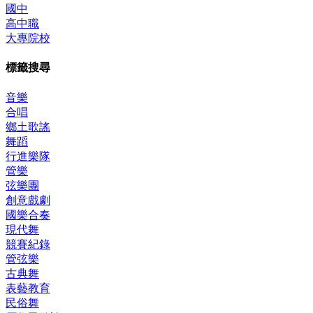
國中
高中職
大專院校
標籤搜尋
音樂
合唱
鄉土歌謠
舞蹈
行進樂隊
管樂
弦樂團
創意戲劇
國樂合奏
現代舞
競賽紀錄
管弦樂
古典舞
表藝教育
民俗舞