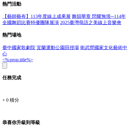
熱門活動
【藝師藝有】113年度線上成果展
舞韻華章 閃耀無垠─114年
全國舞蹈比賽特優團隊展演
2025臺灣母語之美線上音樂會
熱門場地
臺中國家歌劇院
宜蘭運動公園田徑場
衛武營國家文化藝術中
心
<%:prop.title%>
任務完成
+
0
積分
恭喜你升級到等級