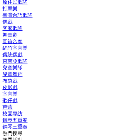
原住民歌謠
打擊樂
臺灣台語歌謠
偶戲
客家歌謠
舞臺劇
直笛合奏
絲竹室內樂
傳統偶戲
東南亞歌謠
兒童樂隊
兒童舞蹈
布袋戲
皮影戲
室內樂
歌仔戲
芭蕾
校園專訪
鋼琴五重奏
鋼琴三重奏
熱門搜尋
熱門活動