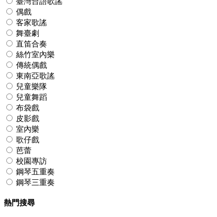
臺灣台語歌謠
偶戲
客家歌謠
舞臺劇
直笛合奏
絲竹室內樂
傳統偶戲
東南亞歌謠
兒童樂隊
兒童舞蹈
布袋戲
皮影戲
室內樂
歌仔戲
芭蕾
校園專訪
鋼琴五重奏
鋼琴三重奏
熱門搜尋