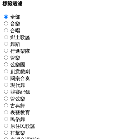
標籤過濾
全部
音樂
合唱
鄉土歌謠
舞蹈
行進樂隊
管樂
弦樂團
創意戲劇
國樂合奏
現代舞
競賽紀錄
管弦樂
古典舞
表藝教育
民俗舞
原住民歌謠
打擊樂