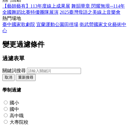
【藝師藝有】113年度線上成果展
舞韻華章 閃耀無垠─114年
全國舞蹈比賽特優團隊展演
2025臺灣母語之美線上音樂會
熱門場地
臺中國家歌劇院
宜蘭運動公園田徑場
衛武營國家文化藝術中
心
變更過濾條件
過濾表單
關鍵詞搜尋
取消
重新搜尋
學制過濾
國小
國中
高中職
大專院校