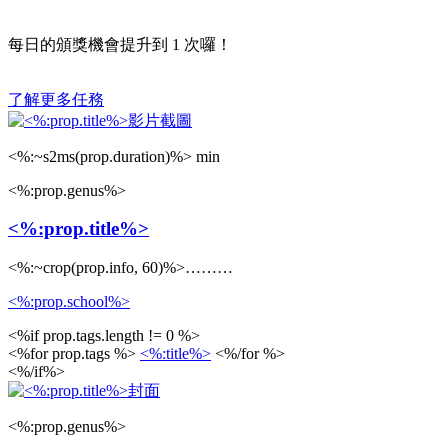
每日的頒獎機會提升到
1
次囉！
了解更多任務
<%:~s2ms(prop.duration)%> min
<%:prop.genus%>
<%:prop.title%>
<%:~crop(prop.info, 60)%>………
<%:prop.school%>
<%if prop.tags.length != 0 %>
<%for prop.tags %>
<%:title%>
<%/for %>
<%/if%>
<%:prop.genus%>