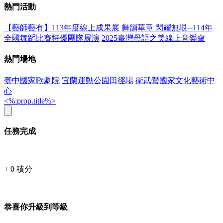
熱門活動
【藝師藝有】113年度線上成果展
舞韻華章 閃耀無垠─114年
全國舞蹈比賽特優團隊展演
2025臺灣母語之美線上音樂會
熱門場地
臺中國家歌劇院
宜蘭運動公園田徑場
衛武營國家文化藝術中
心
<%:prop.title%>
任務完成
+
0
積分
恭喜你升級到等級