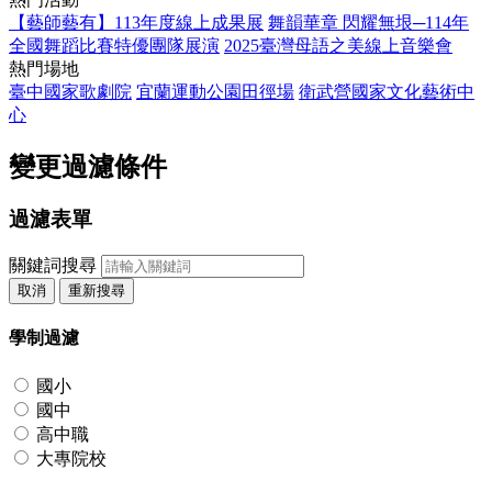
【藝師藝有】113年度線上成果展
舞韻華章 閃耀無垠─114年
全國舞蹈比賽特優團隊展演
2025臺灣母語之美線上音樂會
熱門場地
臺中國家歌劇院
宜蘭運動公園田徑場
衛武營國家文化藝術中
心
變更過濾條件
過濾表單
關鍵詞搜尋
取消
重新搜尋
學制過濾
國小
國中
高中職
大專院校