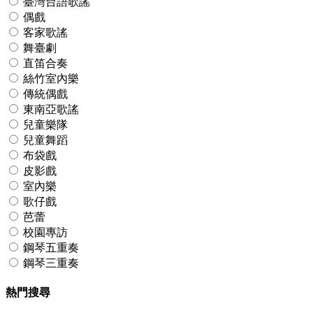
臺灣台語歌謠
偶戲
客家歌謠
舞臺劇
直笛合奏
絲竹室內樂
傳統偶戲
東南亞歌謠
兒童樂隊
兒童舞蹈
布袋戲
皮影戲
室內樂
歌仔戲
芭蕾
校園專訪
鋼琴五重奏
鋼琴三重奏
熱門搜尋