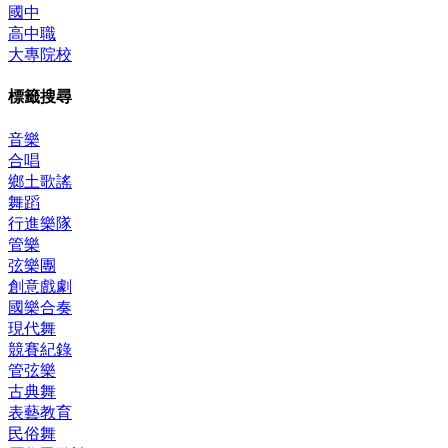
國中
高中職
大專院校
標籤搜尋
音樂
合唱
鄉土歌謠
舞蹈
行進樂隊
管樂
弦樂團
創意戲劇
國樂合奏
現代舞
競賽紀錄
管弦樂
古典舞
表藝教育
民俗舞