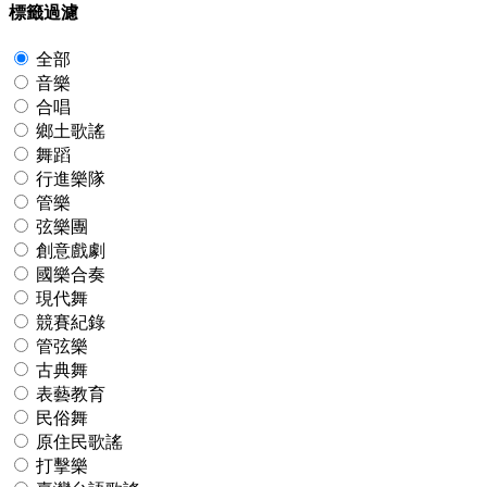
標籤過濾
全部
音樂
合唱
鄉土歌謠
舞蹈
行進樂隊
管樂
弦樂團
創意戲劇
國樂合奏
現代舞
競賽紀錄
管弦樂
古典舞
表藝教育
民俗舞
原住民歌謠
打擊樂