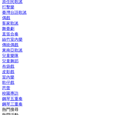
原住民歌謠
打擊樂
臺灣台語歌謠
偶戲
客家歌謠
舞臺劇
直笛合奏
絲竹室內樂
傳統偶戲
東南亞歌謠
兒童樂隊
兒童舞蹈
布袋戲
皮影戲
室內樂
歌仔戲
芭蕾
校園專訪
鋼琴五重奏
鋼琴三重奏
熱門搜尋
熱門活動