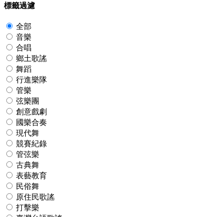
標籤過濾
全部
音樂
合唱
鄉土歌謠
舞蹈
行進樂隊
管樂
弦樂團
創意戲劇
國樂合奏
現代舞
競賽紀錄
管弦樂
古典舞
表藝教育
民俗舞
原住民歌謠
打擊樂