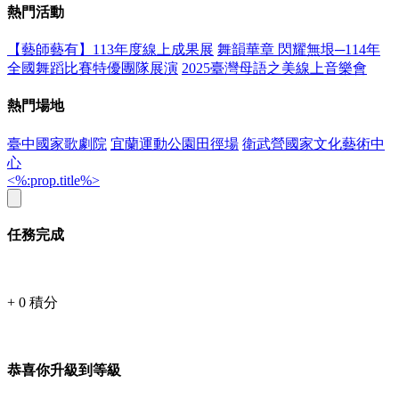
熱門活動
【藝師藝有】113年度線上成果展
舞韻華章 閃耀無垠─114年
全國舞蹈比賽特優團隊展演
2025臺灣母語之美線上音樂會
熱門場地
臺中國家歌劇院
宜蘭運動公園田徑場
衛武營國家文化藝術中
心
<%:prop.title%>
任務完成
+
0
積分
恭喜你升級到等級