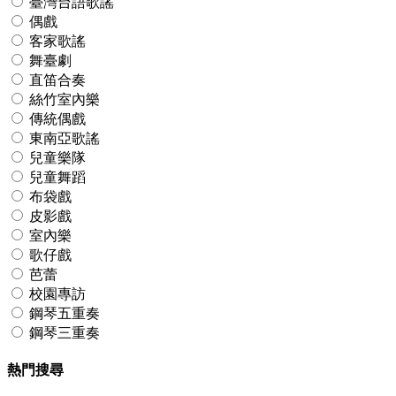
臺灣台語歌謠
偶戲
客家歌謠
舞臺劇
直笛合奏
絲竹室內樂
傳統偶戲
東南亞歌謠
兒童樂隊
兒童舞蹈
布袋戲
皮影戲
室內樂
歌仔戲
芭蕾
校園專訪
鋼琴五重奏
鋼琴三重奏
熱門搜尋