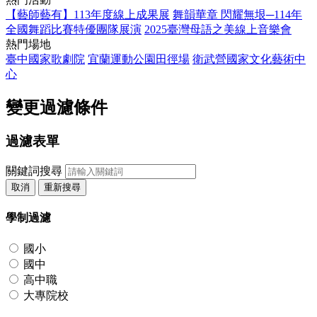
【藝師藝有】113年度線上成果展
舞韻華章 閃耀無垠─114年
全國舞蹈比賽特優團隊展演
2025臺灣母語之美線上音樂會
熱門場地
臺中國家歌劇院
宜蘭運動公園田徑場
衛武營國家文化藝術中
心
變更過濾條件
過濾表單
關鍵詞搜尋
取消
重新搜尋
學制過濾
國小
國中
高中職
大專院校