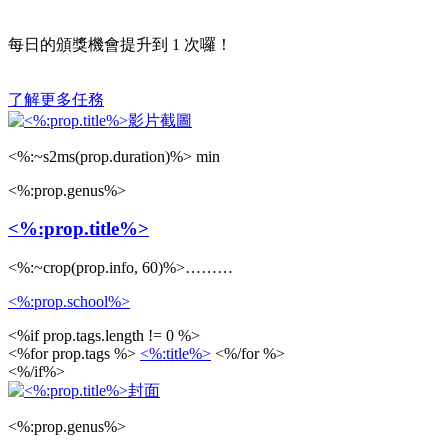
每日的頒獎機會提升到
1
次囉！
了解更多任務
<%:~s2ms(prop.duration)%> min
<%:prop.genus%>
<%:prop.title%>
<%:~crop(prop.info, 60)%>………
<%:prop.school%>
<%if prop.tags.length != 0 %>
<%for prop.tags %>
<%:title%>
<%/for %>
<%/if%>
<%:prop.genus%>