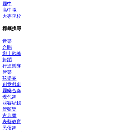
國中
高中職
大專院校
標籤搜尋
音樂
合唱
鄉土歌謠
舞蹈
行進樂隊
管樂
弦樂團
創意戲劇
國樂合奏
現代舞
競賽紀錄
管弦樂
古典舞
表藝教育
民俗舞