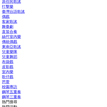
原住民歌謠
打擊樂
臺灣台語歌謠
偶戲
客家歌謠
舞臺劇
直笛合奏
絲竹室內樂
傳統偶戲
東南亞歌謠
兒童樂隊
兒童舞蹈
布袋戲
皮影戲
室內樂
歌仔戲
芭蕾
校園專訪
鋼琴五重奏
鋼琴三重奏
熱門搜尋
熱門活動