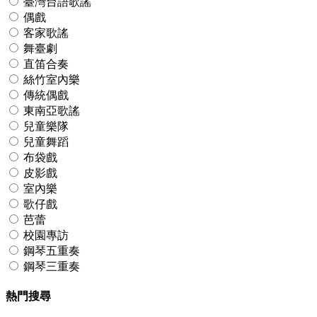
臺灣台語歌謠
偶戲
客家歌謠
舞臺劇
直笛合奏
絲竹室內樂
傳統偶戲
東南亞歌謠
兒童樂隊
兒童舞蹈
布袋戲
皮影戲
室內樂
歌仔戲
芭蕾
校園專訪
鋼琴五重奏
鋼琴三重奏
熱門搜尋