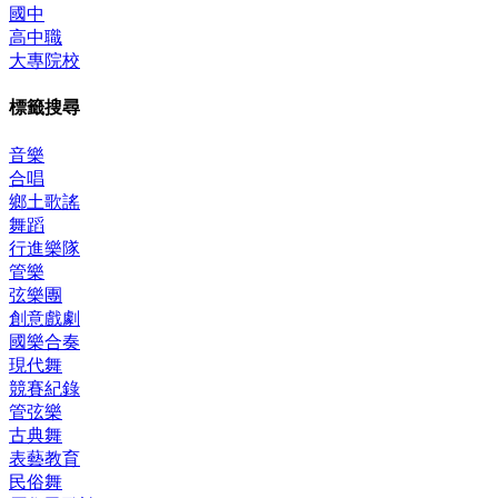
國中
高中職
大專院校
標籤搜尋
音樂
合唱
鄉土歌謠
舞蹈
行進樂隊
管樂
弦樂團
創意戲劇
國樂合奏
現代舞
競賽紀錄
管弦樂
古典舞
表藝教育
民俗舞