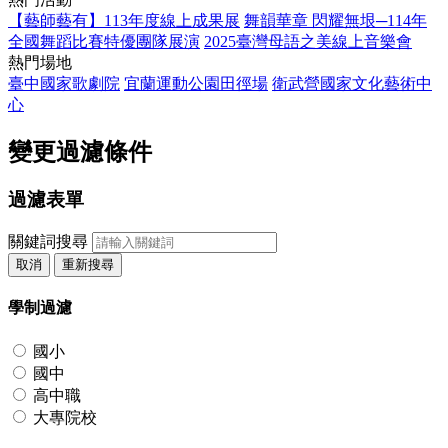
【藝師藝有】113年度線上成果展
舞韻華章 閃耀無垠─114年
全國舞蹈比賽特優團隊展演
2025臺灣母語之美線上音樂會
熱門場地
臺中國家歌劇院
宜蘭運動公園田徑場
衛武營國家文化藝術中
心
變更過濾條件
過濾表單
關鍵詞搜尋
取消
重新搜尋
學制過濾
國小
國中
高中職
大專院校