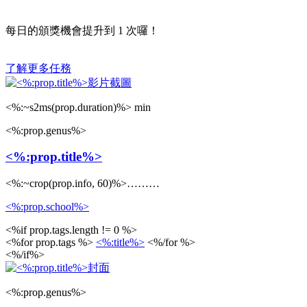
每日的頒獎機會提升到
1
次囉！
了解更多任務
<%:~s2ms(prop.duration)%> min
<%:prop.genus%>
<%:prop.title%>
<%:~crop(prop.info, 60)%>………
<%:prop.school%>
<%if prop.tags.length != 0 %>
<%for prop.tags %>
<%:title%>
<%/for %>
<%/if%>
<%:prop.genus%>