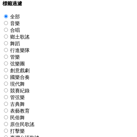
標籤過濾
全部
音樂
合唱
鄉土歌謠
舞蹈
行進樂隊
管樂
弦樂團
創意戲劇
國樂合奏
現代舞
競賽紀錄
管弦樂
古典舞
表藝教育
民俗舞
原住民歌謠
打擊樂