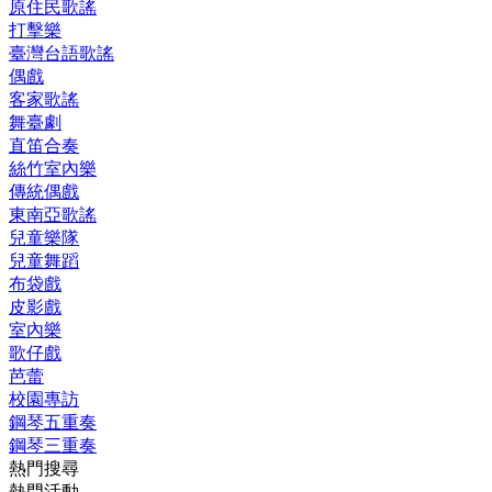
原住民歌謠
打擊樂
臺灣台語歌謠
偶戲
客家歌謠
舞臺劇
直笛合奏
絲竹室內樂
傳統偶戲
東南亞歌謠
兒童樂隊
兒童舞蹈
布袋戲
皮影戲
室內樂
歌仔戲
芭蕾
校園專訪
鋼琴五重奏
鋼琴三重奏
熱門搜尋
熱門活動