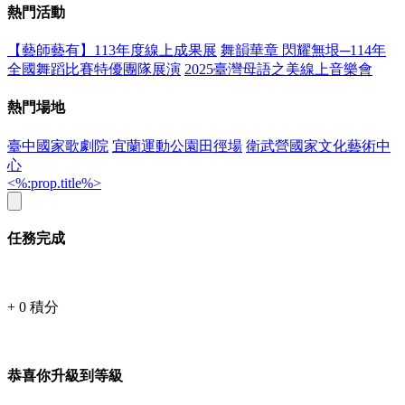
熱門活動
【藝師藝有】113年度線上成果展
舞韻華章 閃耀無垠─114年
全國舞蹈比賽特優團隊展演
2025臺灣母語之美線上音樂會
熱門場地
臺中國家歌劇院
宜蘭運動公園田徑場
衛武營國家文化藝術中
心
<%:prop.title%>
任務完成
+
0
積分
恭喜你升級到等級