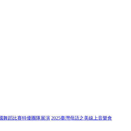
全國舞蹈比賽特優團隊展演
2025臺灣母語之美線上音樂會