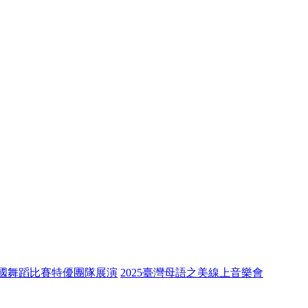
全國舞蹈比賽特優團隊展演
2025臺灣母語之美線上音樂會