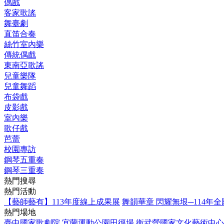
偶戲
客家歌謠
舞臺劇
直笛合奏
絲竹室內樂
傳統偶戲
東南亞歌謠
兒童樂隊
兒童舞蹈
布袋戲
皮影戲
室內樂
歌仔戲
芭蕾
校園專訪
鋼琴五重奏
鋼琴三重奏
熱門搜尋
熱門活動
【藝師藝有】113年度線上成果展
舞韻華章 閃耀無垠─114年
熱門場地
臺中國家歌劇院
宜蘭運動公園田徑場
衛武營國家文化藝術中心