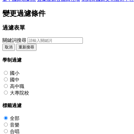
變更過濾條件
過濾表單
關鍵詞搜尋
取消
重新搜尋
學制過濾
國小
國中
高中職
大專院校
標籤過濾
全部
音樂
合唱