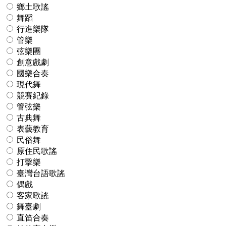
鄉土歌謠
舞蹈
行進樂隊
管樂
弦樂團
創意戲劇
國樂合奏
現代舞
競賽紀錄
管弦樂
古典舞
表藝教育
民俗舞
原住民歌謠
打擊樂
臺灣台語歌謠
偶戲
客家歌謠
舞臺劇
直笛合奏