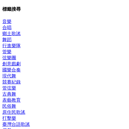
標籤搜尋
音樂
合唱
鄉土歌謠
舞蹈
行進樂隊
管樂
弦樂團
創意戲劇
國樂合奏
現代舞
競賽紀錄
管弦樂
古典舞
表藝教育
民俗舞
原住民歌謠
打擊樂
臺灣台語歌謠