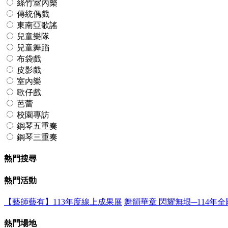
絲竹室內樂
傳統偶戲
東南亞歌謠
兒童樂隊
兒童舞蹈
布袋戲
皮影戲
室內樂
歌仔戲
芭蕾
校園專訪
鋼琴五重奏
鋼琴三重奏
熱門搜尋
熱門活動
【藝師藝有】113年度線上成果展
舞韻華章 閃耀無垠─114年
熱門場地